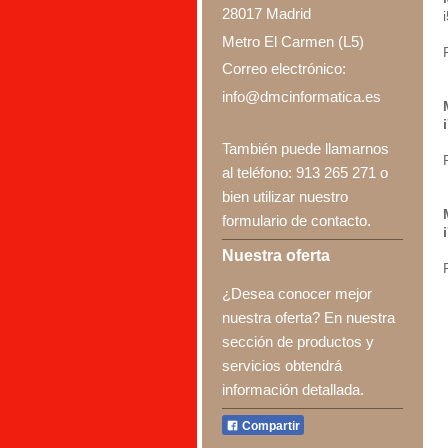
28017
Madrid
Metro El Carmen (L5)
Correo electrónico:
info@dmcinformatica.es
También puede llamarnos
al teléfono: 913 265 271 o
bien utilizar nuestro
formulario de contacto.
Nuestra oferta
¿Desea conocer mejor
nuestra oferta? En nuestra
sección de productos y
servicios obtendrá
información detallada.
Compartir