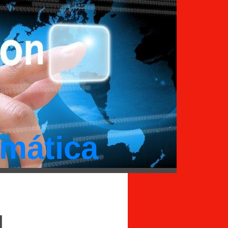
mática
I