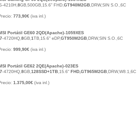
i5-4210H,
8
GB,500GB,15.6" FHD,
GT940M2GB
,DRW,SIN S.O.,6C
Precio:
773,90€
(iva inl.)
MSI Portátil GE60 2QD(Apache)-1059XES
i7
-4720HQ,
8
GB,
1
TB,15.6" eDP,
GT950M2GB
,DRW,SIN S.O.,6C
Precio:
999,90€
(iva inl.)
MSI Portátil GE62 2QE(Apache)-023ES
i7
-4720HQ,
8
GB,
128SSD+1TB
,15.6"
FHD,GT965M2GB
,DRW,W8.1,6C
Precio:
1.375,00€
(iva inl.)