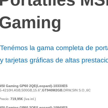
Gaming
Tenémos la gama completa de portá
y tarjetas gráficas de altas prestac
MSI Gaming GP60 2QE(Leopard)-1033XES
i5-4210H,4GB,500GB,15.6",
GT940M2GB
,DRW,SIN S.O.,6C
Precio:
719,95€
(iva inl.)
MSI Gaming GP60 2QE(Leopard)-1084XES